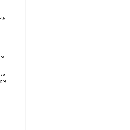
-le
por
uve
mpre