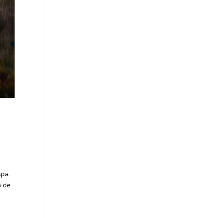
spa.
n de